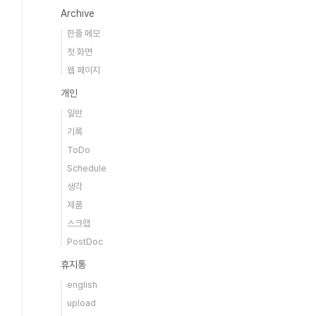
Archive
한줄 메모
첫 화면
웹 페이지
개인
일반
기록
ToDo
Schedule
생각
제품
스크랩
PostDoc
휴지통
english
upload