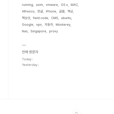
running
usim
vmware
OS x
MAC
Alfresco
한글
iPhone
글꼴
책상
책상샷
field code
CMS
ubuntu
Google
vpn
자동차
Monterey
Nas
Singapore
proxy
전체 방문자
Today :
Yesterday :