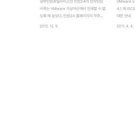
정부민원포털서비스인 민원24의 전자민원
VMware vS
서류는 VMware 가상머신에서 인쇄할 수 없
4.1 에 i
도록 해 놓았다. 민원24 홈페이지의 자주묻
대한 안내
는 질문(FAQ)에는 이러한 문답이 있다. 질문
2012. 12. 9.
2011. 4. 4.
인쇄 시 "터미널 서비스로는 현재 문서를 열
람할 수 없습니다. 9998" 메시지 답변 에러
코드 9998 번은 사용하는 pc에서 원격제어
프로그램을 사용 할 경우 발생합니다. 원격제
어 프로그램을 해제하거나 다른 pc에서 출력
해야합니다. 이 참 황당한 문답이 아닐 수 없
다. VMware상에서 돌아가는 가상머신을 터
미널서비스로 인식하도록 해 놓은것이 어떤
보안상의 헛점을 회피하기 위함인지는 대충
짐작은 가지만... 이 문제를 해결하려면
~.vmx 파일을 수동으로 수정하여 다음 옵션
을 추가한다. isolation.tools.getPtrLoc..