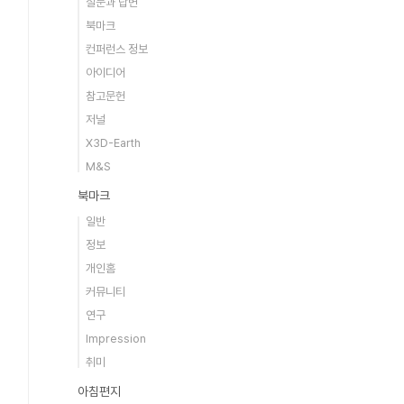
질문과 답변
북마크
컨퍼런스 정보
아이디어
참고문헌
저널
X3D-Earth
M&S
북마크
일반
정보
개인홈
커뮤니티
연구
Impression
취미
아침편지