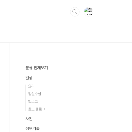
분류 전체보기
일상
요리
횡설수설
웹로그
올드 웹로그
사진
정보기술