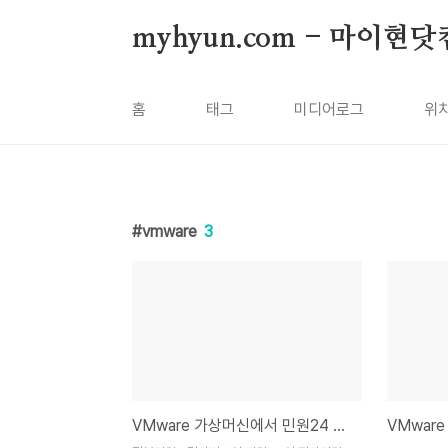
본문 바로가기
myhyun.com - 마이현닷
홈
태그
미디어로그
위
vmware
3
VMware 가상머신에서 민원24 프린트 하기