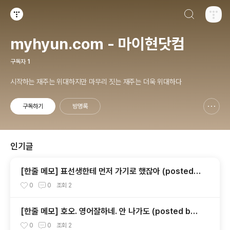
검색하기
티스토리
myhyun.com - 마이현닷컴
구독자
1
시작하는 재주는 위대하지만 마무리 짓는 재주는 더욱 위대하다
구독하기
방명록
신고하기 레이어
열기
인기글
[한줄 메모] 표선생한테 먼저 가기로 했잖아 (posted b
y fermi)
0
0
조회
2
[한줄 메모] 호오. 영어잘하네. 안 나가도 (posted by
캔뒤)
0
0
조회
2