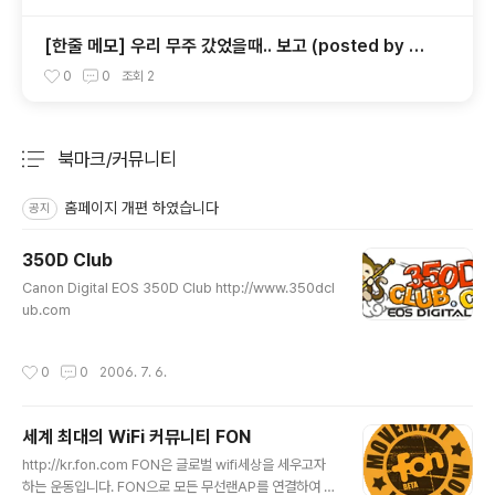
[한줄 메모] 우리 무주 갔었을때.. 보고 (posted by bl
ue)
0
0
조회
2
북마크/커뮤니티
분류 전체보기
주요 글 목록
홈페이지 개편 하였습니다
공지
350D Club
글 내용
Canon Digital EOS 350D Club http://www.350dcl
ub.com
작성시간
0
0
2006. 7. 6.
세계 최대의 WiFi 커뮤니티 FON
글 내용
http://kr.fon.com FON은 글로벌 wifi세상을 세우고자
하는 운동입니다. FON으로 모든 무선랜AP를 연결하여 가