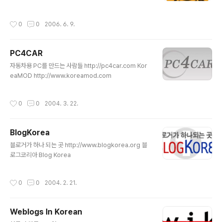
정이나 사무실을 물론 전세계 어느 곳에서나 무선 인터넷
을 사용하게 하는 것이 FON의 목표입니다. FON에 가입
작성시간
0
0
2006. 6. 9.
하여 이 운동에 동참합시다. FON은 무선 인터넷을 공유하
고자 하는 사람들의 커뮤니티입니다. FON의 회원들이 자
신의 무선랜 AP를 타인과 공유하면 그 사람은 세계 어디서
PC4CAR
나 무료로 인터넷에 접속할 수 있는 기회를 갖게 됩니다. F
글 내용
ON은 이러한 공유에 동참하는 사람들에 힘입어 매일 무선
자동차용 PC를 만드는 사람들 http://pc4car.com Kor
으로 인터넷에 접속할 수 있는 사람들이 늘고 있습니다.
eaMOD http://www.koreamod.com
작성시간
0
0
2004. 3. 22.
BlogKorea
글 내용
블로거가 하나 되는 곳 http://www.blogkorea.org 블
로그코리아 Blog Korea
작성시간
0
0
2004. 2. 21.
Weblogs In Korean
글 내용