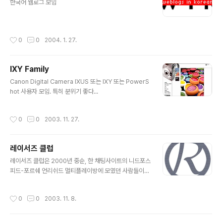
한국어 웹로그 모임
작성시간
0
0
2004. 1. 27.
IXY Family
글 내용
Canon Digital Camera IXUS 또는 IXY 또는 PowerS
hot 사용자 모임. 특히 분위기 좋다...
작성시간
0
0
2003. 11. 27.
레이서즈 클럽
글 내용
레이서즈 클럽은 2000년 중순, 한 채팅사이트의 니드포스
피드-포르쉐 언리쉬드 멀티플레이방에 모였던 사람들이
만든 곳입니다. 더 많은 사람들이 레이싱 게임을 더욱 즐길
수 있도록 하는 것이 레이서즈의 목적이며 이를 위해 커뮤
작성시간
0
0
2003. 11. 8.
니티 운영, 멀티플레이 도모, 대회 진행 등을 해오고 있습니
다. E-mail : webmaster@racers.co.kr