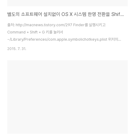
별도의 소프트웨어 설치없이 OS X 시스템 한영 전환을 Shift + Space 단축키로 변경하는 방법
출처: http://macnews.tistory.com/297 Finder를 실행시키고
Command + Shift + G 키를 눌러서
~/Library/Preferences/com.apple.symbolichotkeys.plist 위치의
파일을 열어서 (TextWrangler) AppleSymbolicHotKeys > 61 > value
2015. 7. 31.
> parameters > item 2 항목을 131072 로 수정.
61enabledvalueparameters3249131072typestandard