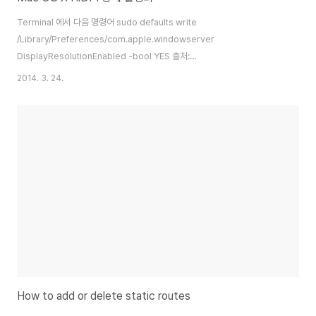
Terminal 에서 다음 명령어 sudo defaults write
/Library/Preferences/com.apple.windowserver
DisplayResolutionEnabled -bool YES 출처:
https://apple.stackexchange.com/questions/45716/how-to-
2014. 3. 24.
increase-the-size-of-the-os-x-user-interface-without-
lowering-the-resolut/45719#45719
How to add or delete static routes