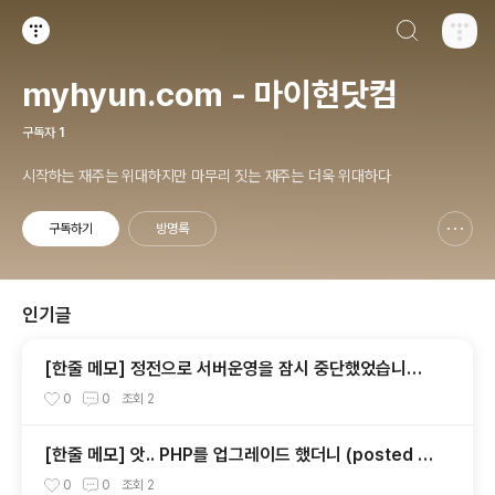
검색하기
티스토리
myhyun.com - 마이현닷컴
구독자
1
시작하는 재주는 위대하지만 마무리 짓는 재주는 더욱 위대하다
구독하기
방명록
신고하기 레이어
열기
인기글
[한줄 메모] 정전으로 서버운영을 잠시 중단했었습니다.
(posted by fermi)
0
0
조회
2
[한줄 메모] 앗.. PHP를 업그레이드 했더니 (posted b
y fermi)
0
0
조회
2