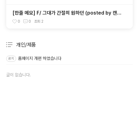
[한줄 메모] F/ 그대가 간절히 원하던 (posted by 캔
뒤)
0
0
조회
2
개인/제품
분류 전체보기
주요 글 목록
홈페이지 개편 하였습니다
공지
글이 없습니다.